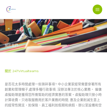
Skip
to
content
關於我們
關於 247Virtualteams
是否花太多時間處理一些瑣碎事項? 中小企業家經常需要穿著所有
創業和管理帽子,處理多種行政事項, 沒辦法專注於核心業務。 僱傭
虛擬助理是獲得您所需幫助的經濟實惠的答案。虛擬助理只按小時
計算收費，只收取服務用於客戶業務的時間, 惠及企業削減生意上
的經常性開支，如保險、員工福利如假期和病假、辦公室設備和空